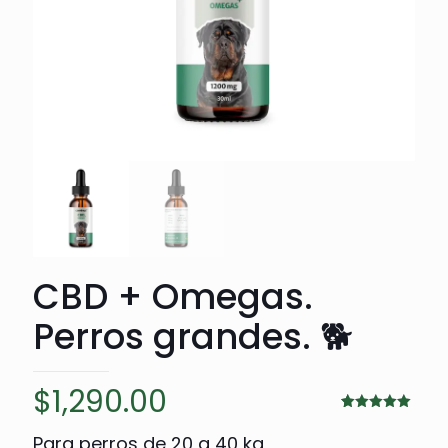
CBD + Omegas.
Perros grandes. 🐕
$
1,290.00
Valorado
1
5.00
sobre
Para perros de 20 a 40 kg
5 basado