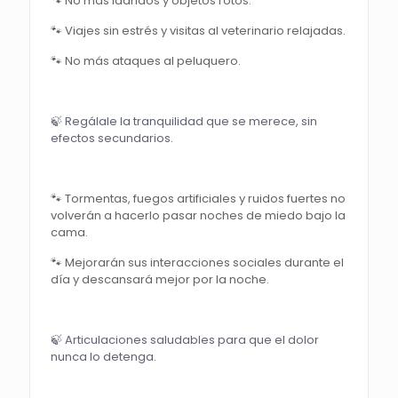
🐾 No más ladridos y objetos rotos.
🐾 Viajes sin estrés y visitas al veterinario relajadas.
🐾 No más ataques al peluquero.
🍃 Regálale la tranquilidad que se merece, sin
efectos secundarios.
🐾 Tormentas, fuegos artificiales y ruidos fuertes no
volverán a hacerlo pasar noches de miedo bajo la
cama.
🐾 Mejorarán sus interacciones sociales durante el
día y descansará mejor por la noche.
🍃 Articulaciones saludables para que el dolor
nunca lo detenga.