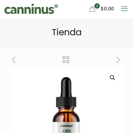
0
$0.00
Tienda