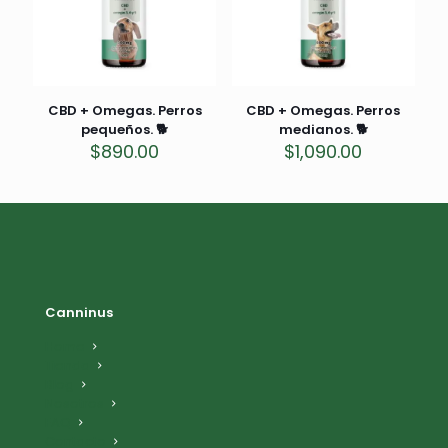
CBD + Omegas. Perros
CBD + Omegas. Perros
pequeños. 🐕
medianos. 🐕
$
890.00
$
1,090.00
Canninus
Home
Tienda
Blog
Nosotros
FAQ
Contacto