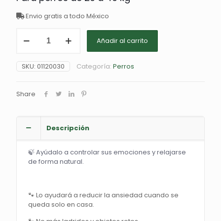
en
puntuación
Envio gratis a todo México
de cliente
CBD
Añadir al carrito
+
Omegas.
Perros
SKU:
01120030
Categoría:
Perros
grandes.
🐕
cantidad
Share
Descripción
🍃 Ayúdalo a controlar sus emociones y relajarse
de forma natural.
🐾 Lo ayudará a reducir la ansiedad cuando se
queda solo en casa.