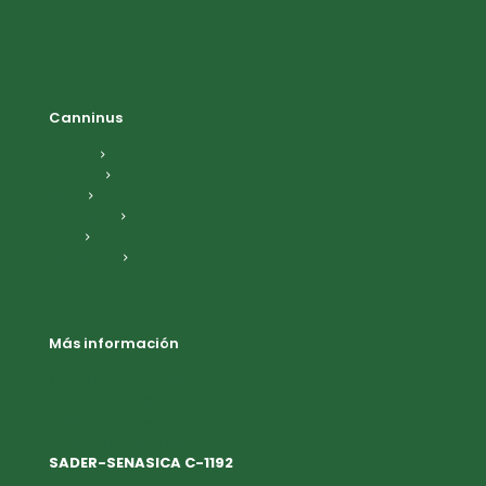
Canninus
Home
Tienda
Blog
Nosotros
FAQ
Contacto
Más información
Términos y condiciones
Enviós y devoluciones
Politíca de privacidad
Quiero ser distribuidor
SADER-SENASICA C-1192